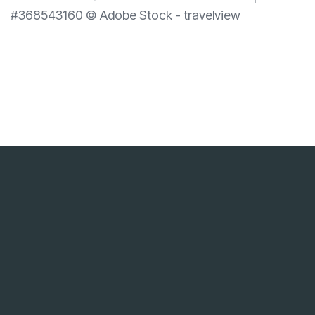
#368543160 © Adobe Stock - travelview