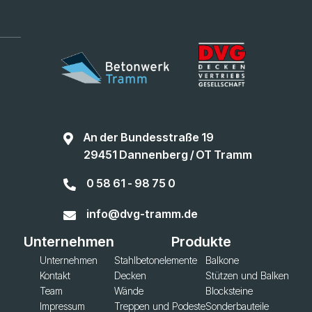
An der Bundesstraße 19

29451 Dannenberg / OT Tramm
0 58 61 - 98 75 0

info@dvg-tramm.de

Unternehmen
Produkte
Unternehmen
Stahlbetonelemente
Balkone
Kontakt
Decken
Stützen und Balken
Team
Wände
Blocksteine
Impressum
Treppen und Podeste
Sonderbauteile